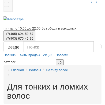
0
0
пн - вс: с 10.00 до 22.00
Без обеда и выходных
+7(495)
624-59-57
+7(903)
670-45-85
Везде
Новинки
Хиты продаж
Акции
Новости
Каталог
: 0
Главная
Волосы
По типу волос
Для тонких и ломких
волос