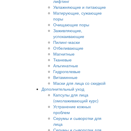
лифтинг
Увлажняющие и питающие
Матирующие, сужающие
поры
Очищающие поры
Заживляющие,
успокаивающие
Пилинг-маски
Отбеливающие
Магнитные
Тканевые
Альгинатные
Гидрогелевые
Витаминные
Маски для лица со скидкой
Дополнительный уход
Капсулы для лица
(омолаживающий курс)
Устранение кожных
проблем
Серумы и сыворотки для
лица
Серумы и сыворотки для