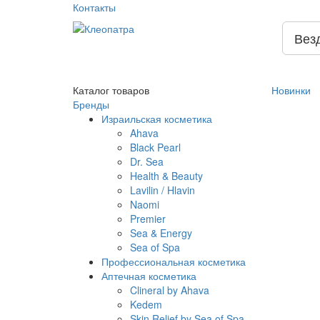
Контакты
Вез
Каталог
товаров
Новинки
Бренды
Израильская косметика
Ahava
Black Pearl
Dr. Sea
Health & Beauty
Lavilin / Hlavin
Naomi
Premier
Sea & Energy
Sea of Spa
Профессиональная косметика
Аптечная косметика
Clineral by Ahava
Kedem
Skin Relief by Sea of Spa