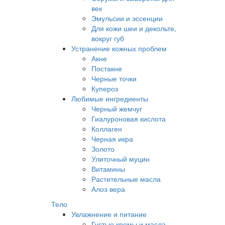
век
Эмульсии и эссенции
Для кожи шеи и декольте,
вокруг губ
Устранение кожных проблем
Акне
Постакне
Черные точки
Купероз
Любимые ингредиенты
Черный жемчуг
Гиалуроновая кислота
Коллаген
Черная икра
Золото
Улиточный муцин
Витамины
Растительные масла
Алоэ вера
Тело
Увлажнение и питание
Густые кремы и масла