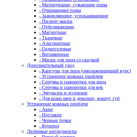
- Матирующие, сужающие поры
- Очищающие поры
- Заживляющие, успокаивающие
- Пилинг-маски
- Отбеливающие
- Магнитные
- Тканевые
- Альгинатные
- Гидрогелевые
- Витаминные
- Маски для лица со скидкой
Дополнительный уход
- Капсулы для лица (омолаживающий курс)
- Устранение кожных проблем
- Серумы и сыворотки для лица
- Серумы и сыворотки для век
- Эмульсии и эссенции
- Для кожи шеи и декольте, вокруг губ
Устранение кожных проблем
- Акне
- Постакне
- Черные точки
- Купероз
Любимые ингредиенты
- Черный жемчуг