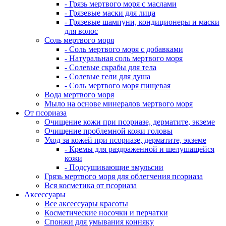
- Грязь мертвого моря с маслами
- Грязевые маски для лица
- Грязевые шампуни, кондиционеры и маски
для волос
Соль мертвого моря
- Соль мертвого моря с добавками
- Натуральная соль мертвого моря
- Солевые скрабы для тела
- Солевые гели для душа
- Соль мертвого моря пищевая
Вода мертвого моря
Мыло на основе минералов мертвого моря
От псориаза
Очищение кожи при псориазе, дерматите, экземе
Очищение проблемной кожи головы
Уход за кожей при псориазе, дерматите, экземе
- Кремы для раздраженной и шелушащейся
кожи
- Подсушивающие эмульсии
Грязь мертвого моря для облегчения псориаза
Вся косметика от псориаза
Аксессуары
Все аксессуары красоты
Косметические носочки и перчатки
Спонжи для умывания конняку