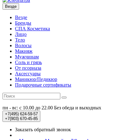
Везде
Везде
Бренды
СПА Косметика
Лицо
Тело
Волосы
Макияж
Мужчинам
Соль и грязь
От псориаза
Аксессуары
Маникюр/Педикюр
Подарочные сертификаты
пн - вс: с 10.00 до 22.00
Без обеда и выходных
+7(495)
624-59-57
+7(903)
670-45-85
Заказать обратный звонок