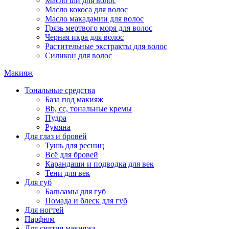
Масло ши для волос
Масло кокоса для волос
Масло макадамии для волос
Грязь мертвого моря для волос
Черная икра для волос
Растительные экстракты для волос
Силикон для волос
Макияж
Тональные средства
База под макияж
Bb, cc, тональные кремы
Пудра
Румяна
Для глаз и бровей
Тушь для ресниц
Всё для бровей
Карандаши и подводка для век
Тени для век
Для губ
Бальзамы для губ
Помада и блеск для губ
Для ногтей
Парфюм
Для снятия макияжа