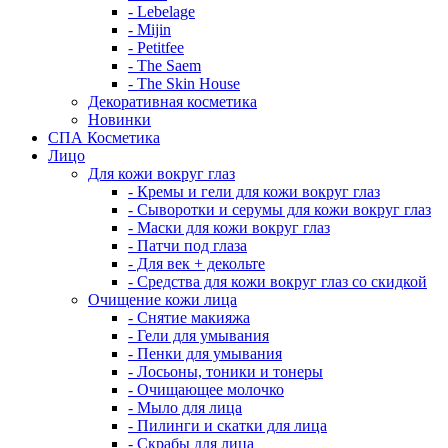
- Lebelage
- Mijin
- Petitfee
- The Saem
- The Skin House
Декоративная косметика
Новинки
СПА Косметика
Лицо
Для кожи вокруг глаз
- Кремы и гели для кожи вокруг глаз
- Сыворотки и серумы для кожи вокруг глаз
- Маски для кожи вокруг глаз
- Патчи под глаза
- Для век + декольте
- Средства для кожи вокруг глаз со скидкой
Очищение кожи лица
- Снятие макияжа
- Гели для умывания
- Пенки для умывания
- Лосьоны, тоники и тонеры
- Очищающее молочко
- Мыло для лица
- Пилинги и скатки для лица
- Скрабы для лица