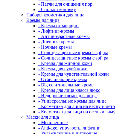
- Патчи для очищения пор
- Спонжи конняку
Наборы косметики для лица
Кремы для лица
- Кремы от морщин
- Лифтинг-кремы
- Антивозрастные кремы
- Дневные кремы
- Ночные кремы
- Солнцезащитные кремы с spf, pa
- Солнцезащитные кремы с spf, pa
- Кремы для жирной кожи
- Кремы для сухой кожи
- Кремы для чувствительной кожи
- Отбеливающие кремы
- Bb, cc и тональные кремы
- Кремы для лица класса люкс
- Недорогие кремы для лица
- Универсальные кремы для лица
- Косметика для лица на весну и лето
- Косметика для лица на осень и зиму
Маски для лица
- Мгновенные
- Anti-age, упругость, лифтинг
- Увлажняющие и питающие