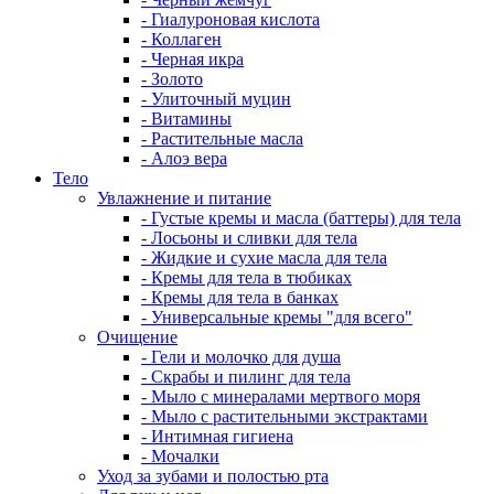
- Гиалуроновая кислота
- Коллаген
- Черная икра
- Золото
- Улиточный муцин
- Витамины
- Растительные масла
- Алоэ вера
Тело
Увлажнение и питание
- Густые кремы и масла (баттеры) для тела
- Лосьоны и сливки для тела
- Жидкие и сухие масла для тела
- Кремы для тела в тюбиках
- Кремы для тела в банках
- Универсальные кремы "для всего"
Очищение
- Гели и молочко для душа
- Скрабы и пилинг для тела
- Мыло с минералами мертвого моря
- Мыло с растительными экстрактами
- Интимная гигиена
- Мочалки
Уход за зубами и полостью рта