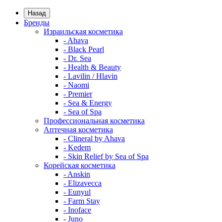
Назад
Бренды
Израильская косметика
- Ahava
- Black Pearl
- Dr. Sea
- Health & Beauty
- Lavilin / Hlavin
- Naomi
- Premier
- Sea & Energy
- Sea of Spa
Профессиональная косметика
Аптечная косметика
- Clineral by Ahava
- Kedem
- Skin Relief by Sea of Spa
Корейская косметика
- Anskin
- Elizavecca
- Eunyul
- Farm Stay
- Inoface
- Juno