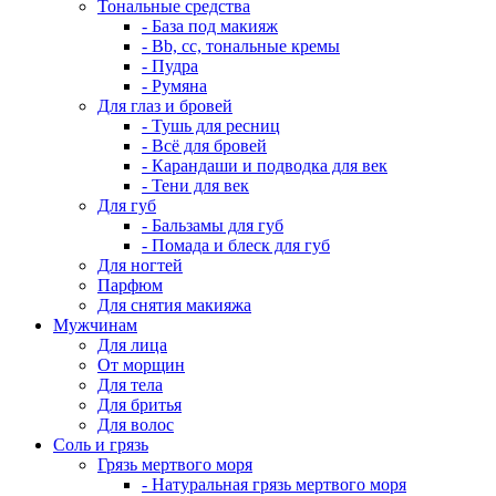
Тональные средства
- База под макияж
- Bb, cc, тональные кремы
- Пудра
- Румяна
Для глаз и бровей
- Тушь для ресниц
- Всё для бровей
- Карандаши и подводка для век
- Тени для век
Для губ
- Бальзамы для губ
- Помада и блеск для губ
Для ногтей
Парфюм
Для снятия макияжа
Мужчинам
Для лица
От морщин
Для тела
Для бритья
Для волос
Соль и грязь
Грязь мертвого моря
- Натуральная грязь мертвого моря