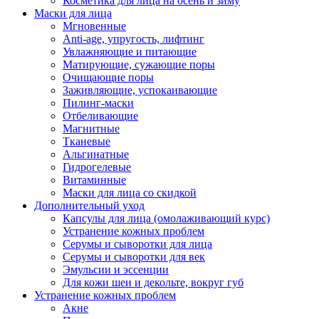
Косметика для лица на осень и зиму
Маски для лица
Мгновенные
Anti-age, упругость, лифтинг
Увлажняющие и питающие
Матирующие, сужающие поры
Очищающие поры
Заживляющие, успокаивающие
Пилинг-маски
Отбеливающие
Магнитные
Тканевые
Альгинатные
Гидрогелевые
Витаминные
Маски для лица со скидкой
Дополнительный уход
Капсулы для лица (омолаживающий курс)
Устранение кожных проблем
Серумы и сыворотки для лица
Серумы и сыворотки для век
Эмульсии и эссенции
Для кожи шеи и декольте, вокруг губ
Устранение кожных проблем
Акне